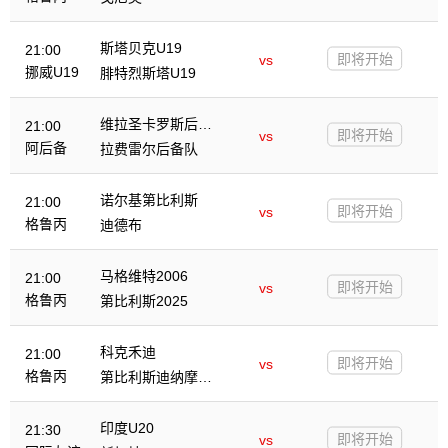
斯塔贝克U19
21:00
即将开始
vs
挪威U19
腓特烈斯塔U19
维拉圣卡罗斯后备
21:00
即将开始
vs
队
阿后备
拉费雷尔后备队
诺尔基第比利斯
21:00
即将开始
vs
格鲁丙
迪德布
马格维特2006
21:00
即将开始
vs
格鲁丙
第比利斯2025
科克禾迪
21:00
即将开始
vs
格鲁丙
第比利斯迪纳摩B
队
印度U20
21:30
即将开始
vs