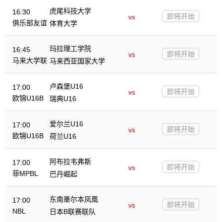
虎尾科技大学
16:30
即将开始
vs
俱乐部友谊
体育大学
赛
玛拉理工学院
16:45
即将开始
vs
马来大学联
马来西亚国家大学
卢森堡U16
17:00
即将开始
vs
欧锦U16B
瑞典U16
爱尔兰U16
17:00
即将开始
vs
欧锦U16B
荷兰U16
阿布拉韦弗斯
17:00
即将开始
vs
菲MPBL
巴丹崛起
东南墨尔本凤凰
17:00
即将开始
vs
NBL
日本B联赛联队