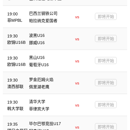
巴西兰钢铁公司
19:00
即将开始
vs
菲MPBL
帕拉纳克爱国者
波黑U16
19:30
即将开始
vs
欧锦U16B
挪威U16
黑山U16
19:30
即将开始
vs
欧锦U16B
葡萄牙U16
罗金厄姆火焰
19:30
即将开始
vs
澳西部联
佩里湖老鹰
清华大学
19:30
即将开始
vs
韩大学联
菲律宾大学
毕尔巴鄂竞技U17
19:35
即将开始
vs