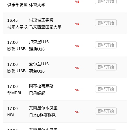
即将开始
vs
俱乐部友谊
体育大学
赛
玛拉理工学院
16:45
即将开始
vs
马来大学联
马来西亚国家大学
卢森堡U16
17:00
即将开始
vs
欧锦U16B
瑞典U16
爱尔兰U16
17:00
即将开始
vs
欧锦U16B
荷兰U16
阿布拉韦弗斯
17:00
即将开始
vs
菲MPBL
巴丹崛起
东南墨尔本凤凰
17:00
即将开始
vs
NBL
日本B联赛联队