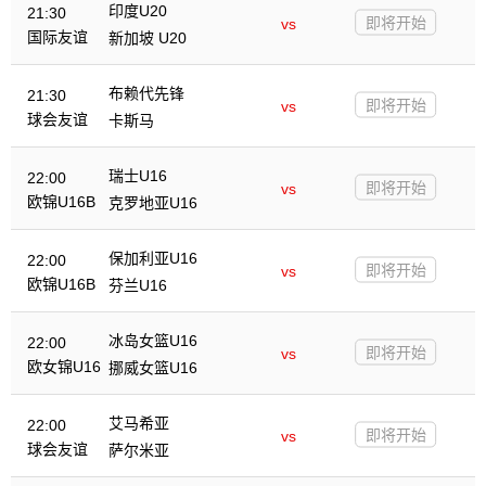
印度U20
21:30
即将开始
vs
国际友谊
新加坡 U20
布赖代先锋
21:30
即将开始
vs
球会友谊
卡斯马
瑞士U16
22:00
即将开始
vs
欧锦U16B
克罗地亚U16
保加利亚U16
22:00
即将开始
vs
欧锦U16B
芬兰U16
冰岛女篮U16
22:00
即将开始
vs
欧女锦U16
挪威女篮U16
B级
艾马希亚
22:00
即将开始
vs
球会友谊
萨尔米亚