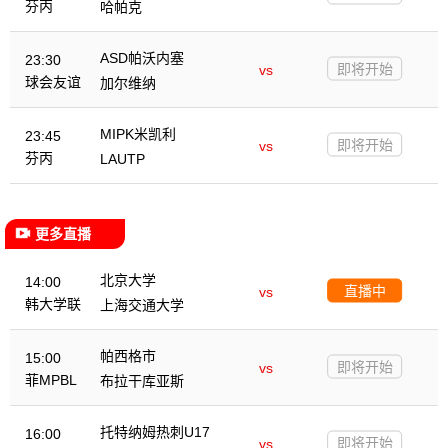
芬丙
哈帕克
ASD帕沃内塞
23:30
即将开始
vs
球会友谊
加尔维纳
MIPK米凯利
23:45
即将开始
vs
芬丙
LAUTP
更多直播
北京大学
14:00
直播中
vs
韩大学联
上海交通大学
帕西格市
15:00
即将开始
vs
菲MPBL
布拉干库亚斯
托特纳姆热刺U17
16:00
即将开始
vs