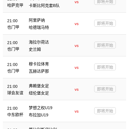
即将开始
vs
哈萨克甲
卡斯比阿克套B队
阿里萨纳
21:00
即将开始
vs
也门甲
哈德瑞马特
海拉尔荷达
21:00
即将开始
vs
也门甲
史兰姆
穆卡拉体育
21:00
即将开始
vs
也门甲
瓦赫达萨那
弗赖堡女足
21:00
即将开始
vs
球会友谊
纽伦堡女足
梦想之权U19
21:00
即将开始
vs
中东欧杯
布拉加U19