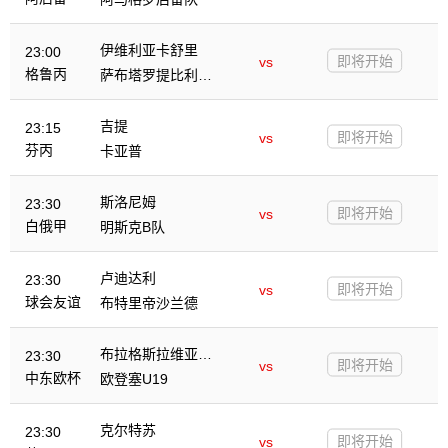
伊维利亚卡舒里
23:00
即将开始
vs
格鲁丙
萨布塔罗提比利锡
B队
吉提
23:15
即将开始
vs
芬丙
卡亚普
斯洛尼姆
23:30
即将开始
vs
白俄甲
明斯克B队
卢迪达利
23:30
即将开始
vs
球会友谊
布特里帝沙兰德
布拉格斯拉维亚U1
23:30
即将开始
vs
9
中东欧杯
欧登塞U19
克尔特苏
23:30
即将开始
vs