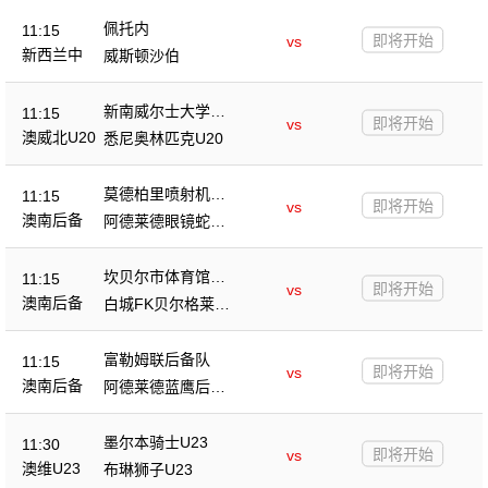
佩托内
11:15
即将开始
vs
新西兰中
威斯顿沙伯
新南威尔士大学U2
11:15
即将开始
vs
0
澳威北U20
悉尼奥林匹克U20
莫德柏里喷射机后
11:15
即将开始
vs
备队
澳南后备
阿德莱德眼镜蛇后
备队
坎贝尔市体育馆后
11:15
即将开始
vs
备队
澳南后备
白城FK贝尔格莱后
备队
富勒姆联后备队
11:15
即将开始
vs
澳南后备
阿德莱德蓝鹰后备
队
墨尔本骑士U23
11:30
即将开始
vs
澳维U23
布琳狮子U23