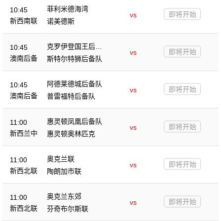
菲利米德海湾
10:45
即将开始
vs
新西南联
诺美德斯
克罗伊登国王后备
10:45
即将开始
vs
队
澳南后备
斯特尔特狮后备队
阿德莱德城后备队
10:45
即将开始
vs
澳南后备
普雷福特后备队
惠灵顿凤凰后备队
11:00
即将开始
vs
新西兰中
惠灵顿奥林匹克
奥克兰联
11:00
即将开始
vs
新西北联
陶朗加市联
奥克兰东郊
11:00
即将开始
vs
新西北联
芬奇布尔斯联