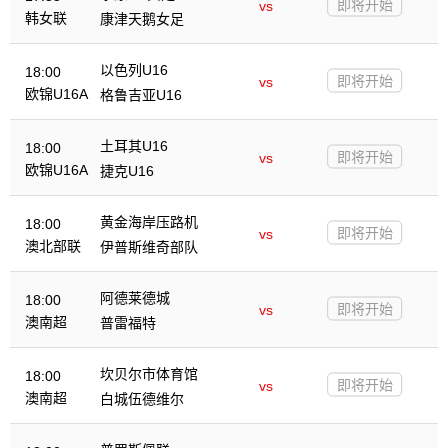
即将开始
vs
韩女联
康津天鹅女足
以色列U16
18:00
即将开始
vs
欧锦U16A
格鲁吉亚U16
土耳其U16
18:00
即将开始
vs
欧锦U16A
捷克U16
黄金海岸压路机
18:00
即将开始
vs
澳北部联
伊普斯维奇部队
阿德莱德城
18:00
即将开始
vs
澳南超
普雷福特
坎贝尔市体育馆
18:00
即将开始
vs
澳南超
白城伍德维尔