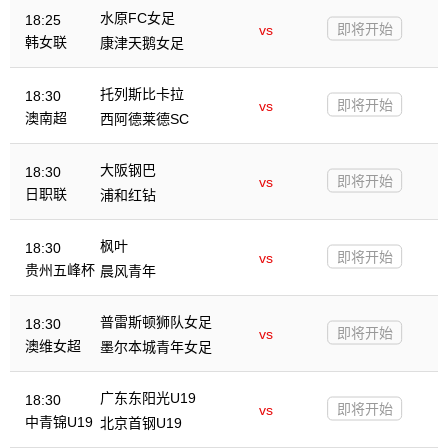
水原FC女足
18:25
即将开始
vs
韩女联
康津天鹅女足
托列斯比卡拉
18:30
即将开始
vs
澳南超
西阿德莱德SC
大阪钢巴
18:30
即将开始
vs
日职联
浦和红钻
枫叶
18:30
即将开始
vs
贵州五峰杯
晨风青年
普雷斯顿狮队女足
18:30
即将开始
vs
澳维女超
墨尔本城青年女足
广东东阳光U19
18:30
即将开始
vs
中青锦U19
北京首钢U19