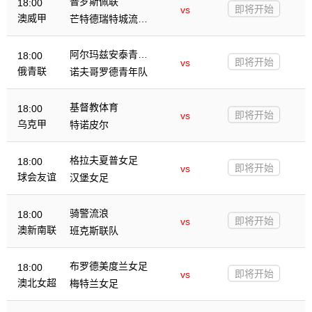
普罗斯佩联
18:00
即将开始
vs
澳威甲
芒特德瑞特城流浪
者
阿尔玛兹安泰青年
18:00
即将开始
vs
队
俄青联
诺夫哥罗德青年队
基督教体育
18:00
即将开始
vs
乌克甲
特诺皮尔
格拉夫夏普女足
18:00
即将开始
vs
球会友谊
汉堡女足
骑警流浪
18:00
即将开始
vs
澳新南联
班克斯联队
布罗德美度兰女足
18:00
即将开始
vs
澳北女超
梅特兰女足