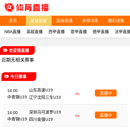
首页
足球直播
篮球直播
体育词条
精彩录像
NBA直播
英超直播
西甲直播
意甲直播
德甲直播
法甲直
世亚预直播
近期无相关赛事
今日赛事
山东高速U19
14:00
直播中
vs
中青锦U19
辽宁沈阳三生U19
深圳马可波罗U19
14:00
直播中
vs
中青锦U19
四川金强U19