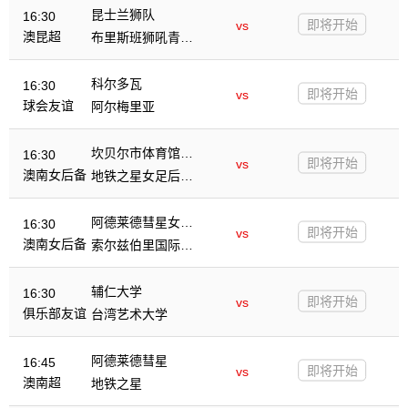
昆士兰狮队
16:30
即将开始
vs
澳昆超
布里斯班狮吼青年
队
科尔多瓦
16:30
即将开始
vs
球会友谊
阿尔梅里亚
坎贝尔市体育馆女
16:30
即将开始
vs
足后备队
澳南女后备
地铁之星女足后备
队
阿德莱德彗星女足
16:30
即将开始
vs
后备
澳南女后备
索尔兹伯里国际女
足后备
辅仁大学
16:30
即将开始
vs
俱乐部友谊
台湾艺术大学
赛
阿德莱德彗星
16:45
即将开始
vs
澳南超
地铁之星