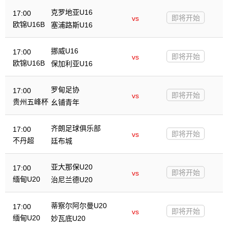
克罗地亚U16
17:00
即将开始
vs
欧锦U16B
塞浦路斯U16
挪威U16
17:00
即将开始
vs
欧锦U16B
保加利亚U16
罗甸足协
17:00
即将开始
vs
贵州五峰杯
幺铺青年
齐朗足球俱乐部
17:00
即将开始
vs
不丹超
廷布城
亚大那保U20
17:00
即将开始
vs
缅甸U20
治尼兰德U20
蒂察尔阿尔曼U20
17:00
即将开始
vs
缅甸U20
妙瓦底U20