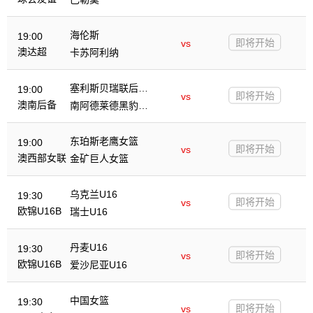
海伦斯
19:00
即将开始
vs
澳达超
卡苏阿利纳
塞利斯贝瑞联后备
19:00
即将开始
vs
队
澳南后备
南阿德莱德黑豹后
备队
东珀斯老鹰女篮
19:00
即将开始
vs
澳西部女联
金矿巨人女篮
乌克兰U16
19:30
即将开始
vs
欧锦U16B
瑞士U16
丹麦U16
19:30
即将开始
vs
欧锦U16B
爱沙尼亚U16
中国女篮
19:30
即将开始
vs