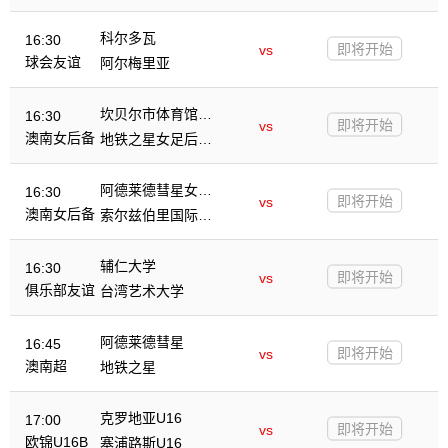
队
科尔多瓦
16:30
即将开始
vs
球会友谊
阿尔梅里亚
坎贝尔市体育馆女
16:30
即将开始
vs
足后备队
澳南女后备
地铁之星女足后备
队
阿德莱德彗星女足
16:30
即将开始
vs
后备
澳南女后备
索尔兹伯里国际女
足后备
辅仁大学
16:30
即将开始
vs
俱乐部友谊
台湾艺术大学
赛
阿德莱德彗星
16:45
即将开始
vs
澳南超
地铁之星
克罗地亚U16
17:00
即将开始
vs
欧锦U16B
塞浦路斯U16