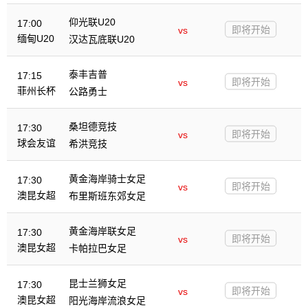
仰光联U20
17:00
即将开始
vs
缅甸U20
汉达瓦底联U20
泰丰吉普
17:15
即将开始
vs
菲州长杯
公路勇士
桑坦德竞技
17:30
即将开始
vs
球会友谊
希洪竞技
黄金海岸骑士女足
17:30
即将开始
vs
澳昆女超
布里斯班东郊女足
黄金海岸联女足
17:30
即将开始
vs
澳昆女超
卡帕拉巴女足
昆士兰狮女足
17:30
即将开始
vs
澳昆女超
阳光海岸流浪女足