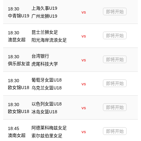
上海久事U19
18:30
即将开始
vs
中青锦U19
广州龙狮U19
昆士兰狮女足
18:30
即将开始
vs
澳昆女超
阳光海岸流浪女足
台湾银行
18:30
即将开始
vs
俱乐部友谊
虎尾科技大学
赛
葡萄牙女篮U18
18:30
即将开始
vs
欧女锦U18
乌克兰女篮U18
B级
以色列女篮U18
18:30
即将开始
vs
欧女锦U18
冰岛女篮U18
B级
阿德莱科梅兹女足
18:45
即将开始
vs
澳南女超
索尔兹伯里女足