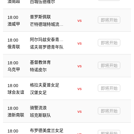
澳南超
白城伍德维尔
普罗斯佩联
18:00
即将开始
vs
澳威甲
芒特德瑞特城流浪
者
阿尔玛兹安泰青年
18:00
即将开始
vs
队
俄青联
诺夫哥罗德青年队
基督教体育
18:00
即将开始
vs
乌克甲
特诺皮尔
格拉夫夏普女足
18:00
即将开始
vs
球会友谊
汉堡女足
骑警流浪
18:00
即将开始
vs
澳新南联
班克斯联队
布罗德美度兰女足
18:00
即将开始
vs