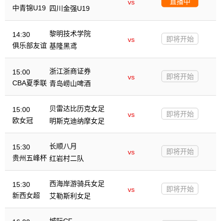
直播中
vs
中青锦U19
四川金强U19
黎明技术学院
14:30
即将开始
vs
俱乐部友谊
基隆黑鸢
赛
浙江浙商证券
15:00
即将开始
vs
CBA夏季联
青岛崂山啤酒
赛
贝雷达比历克女足
15:00
即将开始
vs
欧女冠
明斯克迪纳摩女足
长顺八月
15:30
即将开始
vs
贵州五峰杯
红岩村二队
西海岸游骑兵女足
15:30
即将开始
vs
新西女超
艾勒斯利女足