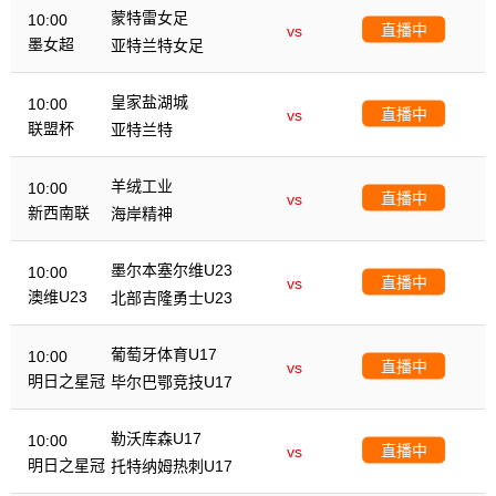
蒙特雷女足
10:00
直播中
vs
墨女超
亚特兰特女足
皇家盐湖城
10:00
直播中
vs
联盟杯
亚特兰特
羊绒工业
10:00
直播中
vs
新西南联
海岸精神
墨尔本塞尔维U23
10:00
直播中
vs
澳维U23
北部吉隆勇士U23
葡萄牙体育U17
10:00
直播中
vs
明日之星冠
毕尔巴鄂竞技U17
军杯
勒沃库森U17
10:00
直播中
vs
明日之星冠
托特纳姆热刺U17
军杯