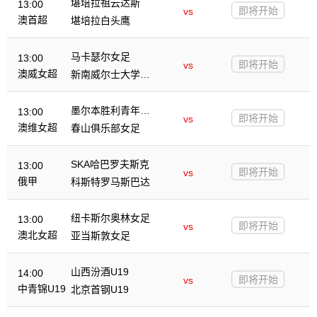
堪培拉祖云达斯
13:00
即将开始
vs
澳首超
堪培拉白头鹰
马卡瑟尔女足
13:00
即将开始
vs
澳威女超
新南威尔士大学女
足
墨尔本胜利青年女
13:00
即将开始
vs
足
澳维女超
春山俱乐部女足
SKA哈巴罗夫斯克
13:00
即将开始
vs
俄甲
科斯特罗马斯巴达
纽卡斯尔奥林女足
13:00
即将开始
vs
澳北女超
亚当斯敦女足
山西汾酒U19
14:00
即将开始
vs
中青锦U19
北京首钢U19