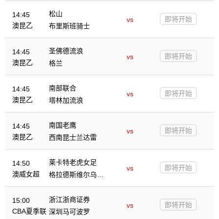
松山
14:45
即将开始
vs
澳昆乙
布里斯班骑士
圣佛德流浪
14:45
即将开始
vs
澳昆乙
格兰
南部联合
14:45
即将开始
vs
澳昆乙
塔林加流浪
南国老鹰
14:45
即将开始
vs
澳昆乙
西南昆士兰达雷
莱卡特老虎女足
14:50
即将开始
vs
澳威女超
格拉德斯维尔乌鸦
女足
浙江浙商证券
15:00
即将开始
vs
CBA夏季联
深圳马可波罗