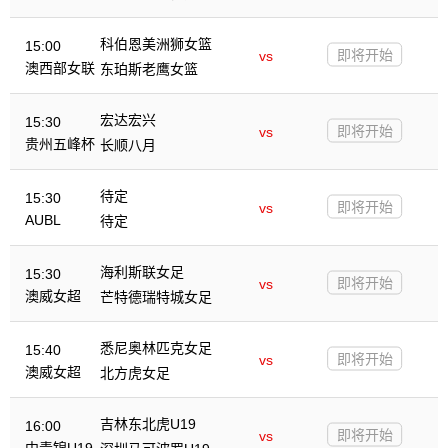
科伯恩美洲狮女篮
15:00
即将开始
vs
澳西部女联
东珀斯老鹰女篮
宏达宏兴
15:30
即将开始
vs
贵州五峰杯
长顺八月
待定
15:30
即将开始
vs
AUBL
待定
海利斯联女足
15:30
即将开始
vs
澳威女超
芒特德瑞特城女足
悉尼奥林匹克女足
15:40
即将开始
vs
澳威女超
北方虎女足
吉林东北虎U19
16:00
即将开始
vs
中青锦U19