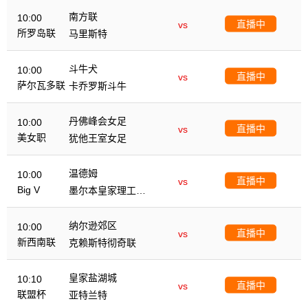
南方联
10:00
直播中
vs
所罗岛联
马里斯特
斗牛犬
10:00
直播中
vs
萨尔瓦多联
卡乔罗斯斗牛
丹佛峰会女足
10:00
直播中
vs
美女职
犹他王室女足
温德姆
10:00
直播中
vs
Big V
墨尔本皇家理工大
学
纳尔逊郊区
10:00
直播中
vs
新西南联
克赖斯特彻奇联
皇家盐湖城
10:10
直播中
vs
联盟杯
亚特兰特