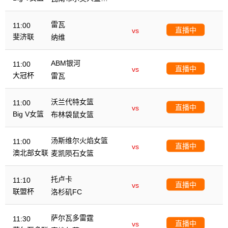
篮
雷瓦
11:00
直播中
vs
斐济联
纳维
ABM银河
11:00
直播中
vs
大冠杯
雷瓦
沃兰代特女篮
11:00
直播中
vs
Big V女篮
布林袋鼠女篮
汤斯维尔火焰女篮
11:00
直播中
vs
澳北部女联
麦凯陨石女篮
托卢卡
11:10
直播中
vs
联盟杯
洛杉矶FC
萨尔瓦多雷霆
11:30
直播中
vs