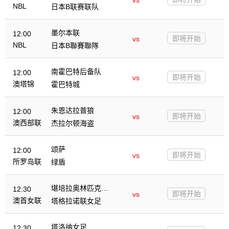
NBL
日本B联赛联队
墨尔本联
12:00
即将开始
vs
NBL
日本B聯賽聯隊
南霍巴特后备队
12:00
即将开始
vs
澳塔锦
霍巴特城
朱恩达拉普狼
12:00
即将开始
vs
澳西部联
杰拉尔顿海盗
颂萨
12:00
即将开始
vs
所罗岛联
绿盾
堪培拉奥林匹克女
12:30
即将开始
vs
足
澳首女联
塔格拉诺联女足
塔洛纳女足
12:30