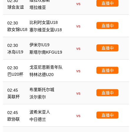
维拉坎那斯
02:30
直播中
vs
球会友谊
塔拉维亚
比利时女篮U18
02:30
直播中
vs
欧女锦U18
塞尔维亚女篮U18
A级
伊米尔U19
02:30
直播中
vs
冰岛U19
斯塔尔南KFGU19
戈亚尼恩斯青年队
02:30
直播中
vs
巴U20杯
特林达德U20
布里斯托尔城
02:45
直播中
vs
英联杯
沃尔索尔
波希米亚人
02:45
直播中
vs
欧协联
中日德兰