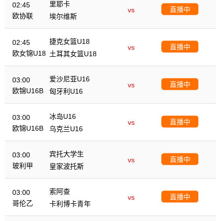
里耶卡
02:45
直播中
vs
欧协联
埃尔维斯
捷克女篮U18
02:45
直播中
vs
欧女锦U18
土耳其女篮U18
A级
爱沙尼亚U16
03:00
直播中
vs
欧锦U16B
匈牙利U16
冰岛U16
03:00
直播中
vs
欧锦U16B
乌克兰U16
宾托大学生
03:00
直播中
vs
玻利甲
皇家波托斯
索阿查
03:00
直播中
vs
哥伦乙
卡利博卡青年