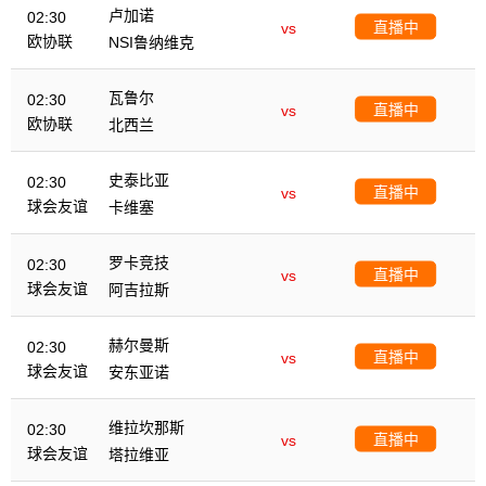
卢加诺
02:30
直播中
vs
欧协联
NSI鲁纳维克
瓦鲁尔
02:30
直播中
vs
欧协联
北西兰
史泰比亚
02:30
直播中
vs
球会友谊
卡维塞
罗卡竞技
02:30
直播中
vs
球会友谊
阿吉拉斯
赫尔曼斯
02:30
直播中
vs
球会友谊
安东亚诺
维拉坎那斯
02:30
直播中
vs
球会友谊
塔拉维亚