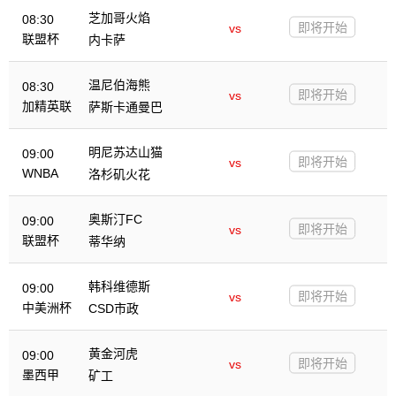
芝加哥火焰
08:30
即将开始
vs
联盟杯
内卡萨
温尼伯海熊
08:30
即将开始
vs
加精英联
萨斯卡通曼巴
明尼苏达山猫
09:00
即将开始
vs
WNBA
洛杉矶火花
奥斯汀FC
09:00
即将开始
vs
联盟杯
蒂华纳
韩科维德斯
09:00
即将开始
vs
中美洲杯
CSD市政
黄金河虎
09:00
即将开始
vs
墨西甲
矿工