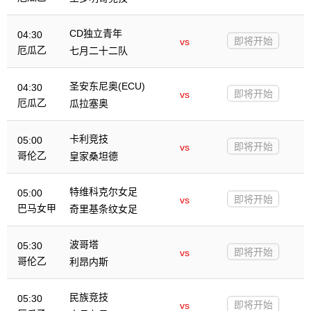
CD独立青年
04:30
即将开始
vs
厄瓜乙
七月二十二队
圣安东尼奥(ECU)
04:30
即将开始
vs
厄瓜乙
瓜拉塞奥
卡利竞技
05:00
即将开始
vs
哥伦乙
皇家桑坦德
特维科克尔女足
05:00
即将开始
vs
巴马女甲
奇里基条纹女足
波哥塔
05:30
即将开始
vs
哥伦乙
利昂内斯
民族竞技
05:30
即将开始
vs