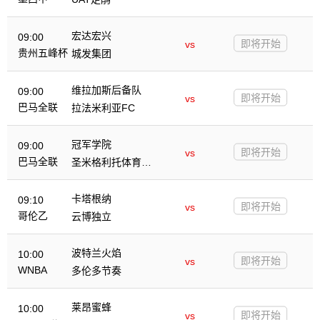
宏达宏兴
09:00
即将开始
vs
贵州五峰杯
城发集团
维拉加斯后备队
09:00
即将开始
vs
巴马全联
拉法米利亚FC
冠军学院
09:00
即将开始
vs
巴马全联
圣米格利托体育后
备队
卡塔根纳
09:10
即将开始
vs
哥伦乙
云博独立
波特兰火焰
10:00
即将开始
vs
WNBA
多伦多节奏
莱昂蜜蜂
10:00
即将开始
vs