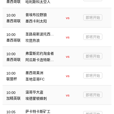
墨西哥联
哈利斯科太空人
普埃布拉野狼
10:00
即将开始
vs
墨西哥联
墨西卡利太阳
圣路易斯波托西圣
10:00
即将开始
vs
徒
墨西哥联
坎昆热浪
弗雷斯尼约淘金者
10:00
即将开始
vs
墨西哥联
阿瓜斯卡连特斯黑
豹
墨西哥美洲
10:00
即将开始
vs
联盟杯
圣地亚哥FC
温哥华大盗
10:00
即将开始
vs
加精英联
埃德蒙顿蜂刺
萨卡特卡斯矿工
10:05