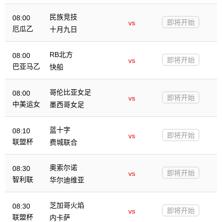
民族竞技
08:00
即将开始
vs
厄瓜乙
十月九日
RB北方
08:00
即将开始
vs
巴亚马乙
快船
哥伦比亚女足
08:00
即将开始
vs
中美运女
墨西哥女足
蓝十字
08:10
即将开始
vs
联盟杯
费城联合
奥索尔诺
08:30
即将开始
vs
智利联
华尔迪维亚
芝加哥火焰
08:30
即将开始
vs
联盟杯
内卡萨