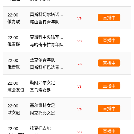
莫斯科切尔塔诺沃
22:00
直播中
vs
青年队
俄青联
喀山鲁宾青年队
莫斯科中央陆军青
22:00
直播中
vs
年队
俄青联
马哈奇卡拉青年队
法克尔青年队
22:00
直播中
vs
俄青联
莫斯科斯巴达青年
队
勒阿弗尔女足
22:00
直播中
vs
球会友谊
圣马洛女足
塞尔维特女足
22:00
直播中
vs
欧女冠
阿克托比女足
托克托古尔
22:00
直播中
vs