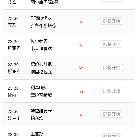
芬乙
图尔库国际B队
FF雅罗B队
23:30
即将开始
vs
芬乙
雅各布斯塔德
贝尔廷齐
23:30
即将开始
vs
斯亚乙
韦莱涅鲁达
德伦弗赫尼卡
23:30
即将开始
vs
斯亚乙
拖里格拉瓦
利森B队
23:30
即将开始
vs
捷丙
摩拉瓦新城
姆拉维安卡
23:30
即将开始
vs
波兰丁
帕利坎
里普斯
23:30