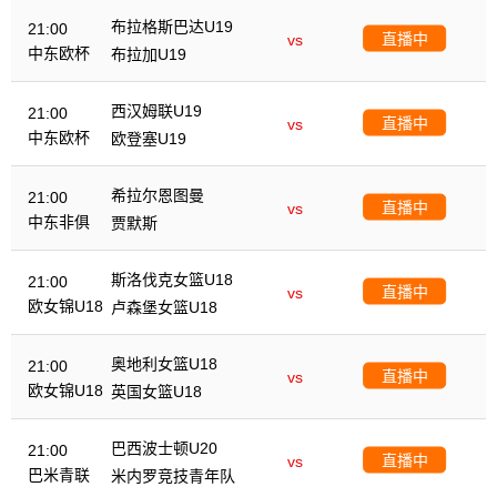
布拉格斯巴达U19
21:00
直播中
vs
中东欧杯
布拉加U19
西汉姆联U19
21:00
直播中
vs
中东欧杯
欧登塞U19
希拉尔恩图曼
21:00
直播中
vs
中东非俱
贾默斯
斯洛伐克女篮U18
21:00
直播中
vs
欧女锦U18
卢森堡女篮U18
B级
奥地利女篮U18
21:00
直播中
vs
欧女锦U18
英国女篮U18
B级
巴西波士顿U20
21:00
直播中
vs
巴米青联
米内罗竞技青年队