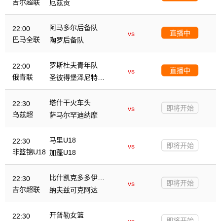
吉尔超联
厄兹贡
阿马多尔后备队
22:00
直播中
vs
巴马全联
陶罗后备队
罗斯杜夫青年队
22:00
直播中
vs
俄青联
圣彼得堡泽尼特青
年队
塔什干火车头
22:30
即将开始
vs
乌兹超
萨马尔罕迪纳摩
马里U18
22:30
即将开始
vs
非篮锦U18
加蓬U18
比什凯克多多伊足
22:30
即将开始
vs
球会
吉尔超联
纳夫兹可克阿达
开普勒女篮
22:30
即将开始
vs