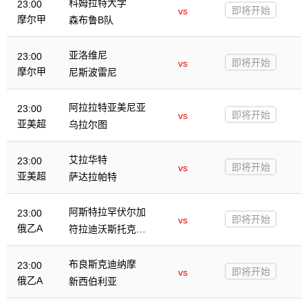
科姆拉特大学
23:00
即将开始
vs
摩尔甲
森布鲁B队
亚洛维尼
23:00
即将开始
vs
摩尔甲
尼斯波雷尼
阿拉拉特亚美尼亚
23:00
即将开始
vs
亚美超
乌拉尔图
艾拉华特
23:00
即将开始
vs
亚美超
萨达拉帕特
阿斯特拉罕伏尔加
23:00
即将开始
vs
俄乙A
符拉迪沃斯托克迪
纳摩
布良斯克迪纳摩
23:00
即将开始
vs
俄乙A
新西伯利亚