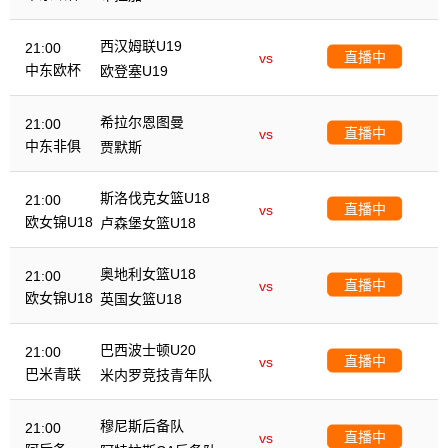
西汉姆联U19
21:00
直播中
vs
中东欧杯
欧登塞U19
希拉尔恩图曼
21:00
直播中
vs
中东非俱
贾默斯
斯洛伐克女篮U18
21:00
直播中
vs
欧女锦U18
卢森堡女篮U18
B级
奥地利女篮U18
21:00
直播中
vs
欧女锦U18
英国女篮U18
B级
巴西波士顿U20
21:00
直播中
vs
巴米青联
米内罗竞技青年队
穆尼斯后备队
21:00
直播中
vs