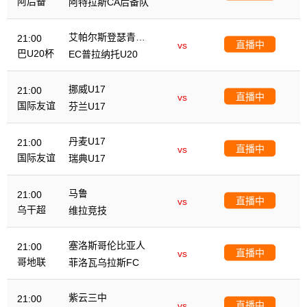
阿后备
阿特拉斯CA后备队
艾帕尔斯登瑟青年
21:00
直播中
vs
队
巴U20杯
EC普拉纳托U20
挪威U17
21:00
直播中
vs
国际友谊
芬兰U17
丹麦U17
21:00
直播中
vs
国际友谊
瑞典U17
马鲁
21:00
直播中
vs
乌干超
维拉竞技
塞洛斯哥伦比亚人
21:00
直播中
vs
哥地联
菲洛瓦乌拉斯FC
紫云三中
21:00
直播中
vs