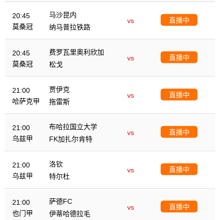
马沙昆内
20:45
直播中
vs
莫桑冠
纳马普拉铁路
费罗瓦里奥利欣加
20:45
直播中
vs
莫桑冠
松戈
贾伊克
21:00
直播中
vs
哈萨克甲
拖雷斯
布哈拉国立大学
21:00
直播中
vs
乌兹甲
FK加扎尔肯特
洛钦
21:00
直播中
vs
乌兹甲
特尔杜
萨德FC
21:00
直播中
vs
也门甲
伊蒂哈德拉毛