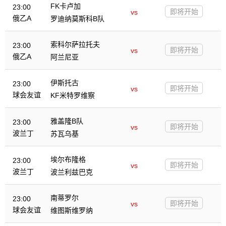
FK卡卢加
23:00
即将开始
vs
俄乙A
罗迪纳莫斯科B队
索科尔萨拉托夫
23:00
即将开始
vs
俄乙A
阿兰尼亚
伊斯托古
23:00
即将开始
vs
球会友谊
KF米特罗维察
雅盖隆B队
23:00
即将开始
vs
波兰丁
苏瓦乌基
埃尔布隆格
23:00
即将开始
vs
波兰丁
波兰利兹巴克
南蒂罗尔
23:00
即将开始
vs
球会友谊
维图斯维罗纳