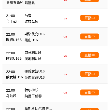
贵州五峰杯
晴隆县
马鲁
21:00
直播中
vs
乌干超8
维拉竞技
斯洛伐克U16
22:00
直播中
vs
欧锦U16B
黑山U16
匈牙利U16
22:00
直播中
vs
欧锦U16B
奥地利U16
挪威女篮U16
22:00
直播中
vs
欧女锦U16
英国女篮U16
B级
特尔梅兹
22:00
直播中
vs
乌兹超
纳曼干新春
莫斯科切尔塔诺沃
22:00