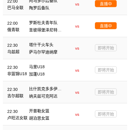
阿马多尔后备队
22:00
直播中
vs
巴马全联
陶罗后备队
罗斯杜夫青年队
22:00
直播中
vs
俄青联
圣彼得堡泽尼特青
年队
塔什干火车头
22:30
即将开始
vs
乌兹超
萨马尔罕迪纳摩
马里U18
22:30
即将开始
vs
非篮锦U18
加蓬U18
比什凯克多多伊足
22:30
即将开始
vs
球会
吉尔超联
纳夫兹可克阿达
开普勒女篮
22:30
即将开始
vs
卢旺达女联
胡泊思女篮