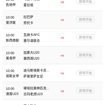
即将开始
vs
危地甲
夏拉祖
拉巴萨
10:00
即将开始
vs
斐济联
劳托卡
瓦纳卡AFC
10:00
即将开始
vs
新西南联
塞尔温联合
加拿大U20
10:00
即将开始
vs
美青杯
墨西哥U20
迪马斯埃斯卡苏女
10:00
即将开始
vs
足
哥斯女甲
萨普里萨女足
堪培拉奥林匹克会
10:00
即将开始
vs
U23
澳首U23
古玛老虎U23