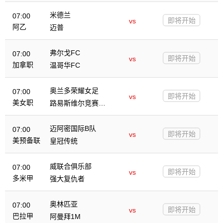
米德兰
07:00
即将开始
vs
阿乙
迈普
弗尔戈FC
07:00
即将开始
vs
加拿职
温哥华FC
奥兰多荣耀女足
07:00
即将开始
vs
美女职
路易斯维尔竞赛女
足
迈阿密国际B队
07:00
即将开始
vs
美预备联
皇冠传统
威联合俱乐部
07:00
即将开始
vs
多米甲
强大复仇者
奥林匹亚
07:00
即将开始
vs
巴拉甲
阿曼拜1M