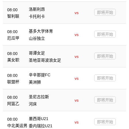
洛斯利昂
08:00
即将开始
vs
智利联
卡托利卡
基多大学体育
08:00
即将开始
vs
厄瓜甲
山谷独立
哥谭女足
08:00
即将开始
vs
美女职
圣地亚哥波浪女足
辛辛那提FC
08:00
即将开始
vs
联盟杯
美洲狮
圣尼古拉斯
08:00
即将开始
vs
阿篮乙
河床
墨西哥U21
08:00
即将开始
vs
中北美运男
委内瑞拉U21