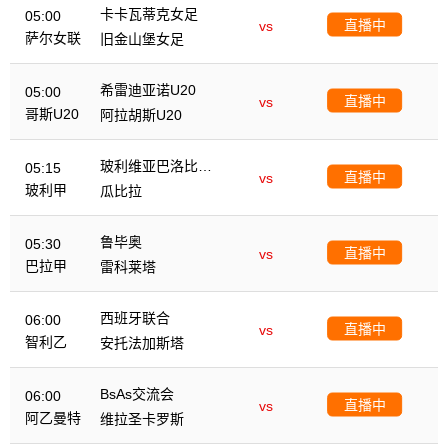
卡卡瓦蒂克女足
05:00
直播中
vs
萨尔女联
旧金山堡女足
希雷迪亚诺U20
05:00
直播中
vs
哥斯U20
阿拉胡斯U20
玻利维亚巴洛比学
05:15
直播中
vs
院
玻利甲
瓜比拉
鲁毕奥
05:30
直播中
vs
巴拉甲
雷科莱塔
西班牙联合
06:00
直播中
vs
智利乙
安托法加斯塔
BsAs交流会
06:00
直播中
vs
阿乙曼特
维拉圣卡罗斯