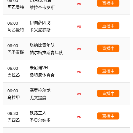
BsAs交流会
06:00
直播中
vs
阿乙曼特
维拉圣卡罗斯
伊图萨因戈
06:00
直播中
vs
阿乙曼特
卡米尼罗斯
塔纳比青年队
06:00
直播中
vs
巴圣青联
帕尔梅拉斯青年队
朱尼诺VH
06:00
直播中
vs
巴拉乙
桑坦尼体育会
塞罗拉尔戈
06:00
直播中
vs
乌拉甲
尤文提度
铁路工人
06:30
直播中
vs
巴西乙
圣贝尔纳多