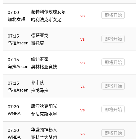
蒙特利尔玫瑰女足
07:00
即将开始
vs
加北女超
哈利法克斯女足
德萨亚戈
07:15
即将开始
vs
乌拉Ascen
斯托莫
so联
维迪罗霍
07:15
即将开始
vs
乌拉Ascen
奥林比亚竞技
so联
都市队
07:15
即将开始
vs
乌拉Ascen
拉戈马拉
so联
康涅狄克阳光
07:30
即将开始
vs
WNBA
菲尼克斯水星
华盛顿神秘人
07:30
即将开始
vs
WNBA
亚特兰大梦想