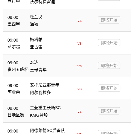
尼拉甲
沃尔特费雷迪
杜兰戈
09:00
即将开始
vs
墨西甲
海盗
梅塔帕
09:00
即将开始
vs
萨尔超
亚古雷
宏达
09:00
即将开始
vs
贵州五峰杯
王母青年
安托尼亚那青年
09:00
即将开始
vs
阿业余
阿尔瓦拉多
三菱重工长崎SC
09:00
即将开始
vs
日地区赛
KMG控股
阿德莱德SC后备队
09:00
即将开始
vs