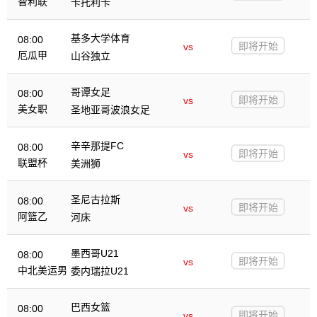
智利联
卡托利卡
基多大学体育
08:00
即将开始
vs
厄瓜甲
山谷独立
哥谭女足
08:00
即将开始
vs
美女职
圣地亚哥波浪女足
辛辛那提FC
08:00
即将开始
vs
联盟杯
美洲狮
圣尼古拉斯
08:00
即将开始
vs
阿篮乙
河床
墨西哥U21
08:00
即将开始
vs
中北美运男
委内瑞拉U21
巴西女篮
08:00
即将开始
vs