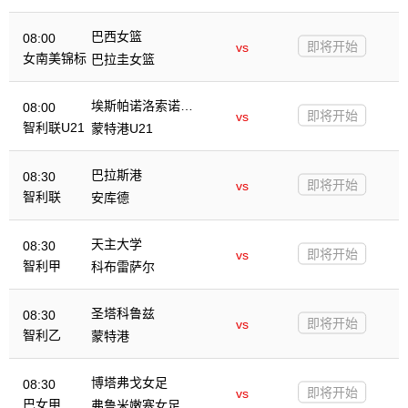
巴西女篮
08:00
即将开始
vs
女南美锦标
巴拉圭女篮
埃斯帕诺洛索诺U2
08:00
即将开始
vs
1
智利联U21
蒙特港U21
巴拉斯港
08:30
即将开始
vs
智利联
安库德
天主大学
08:30
即将开始
vs
智利甲
科布雷萨尔
圣塔科鲁兹
08:30
即将开始
vs
智利乙
蒙特港
博塔弗戈女足
08:30
即将开始
vs
巴女甲
弗鲁米嫩塞女足