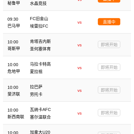
秘鲁甲
水晶竞技
FC旧金山
09:30
直播中
vs
巴马甲
埃雷拉FC
肯塔吉内斯
10:00
即将开始
vs
哥斯甲
圣何塞体育
马拉卡特高
10:00
即将开始
vs
危地甲
夏拉祖
拉巴萨
10:00
即将开始
vs
斐济联
劳托卡
瓦纳卡AFC
10:00
即将开始
vs
新西南联
塞尔温联合
加拿大U20
10:00