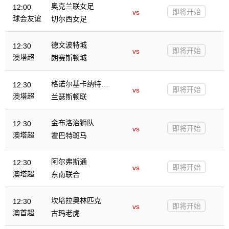
奥克兰联女足
12:00
即将开始
vs
球会友谊
切尔西女足
德文波特城
12:30
即将开始
vs
澳塔超
朗赛斯顿城
格诺尔基卡纳特斯
12:30
即将开始
vs
FC
澳塔超
兰瑟斯顿联
金布洛治狮队
12:30
即将开始
vs
澳塔超
霍巴特斑马
阿尔弗斯通
12:30
即将开始
vs
澳塔超
东南联合
坎培拉奥林匹克
12:30
即将开始
vs
澳首超
古玛老虎