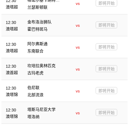
格诺尔基卡纳特斯
12:30
即将开始
vs
FC
澳塔超
兰瑟斯顿联
金布洛治狮队
12:30
即将开始
vs
澳塔超
霍巴特斑马
阿尔弗斯通
12:30
即将开始
vs
澳塔超
东南联合
坎培拉奥林匹克
12:30
即将开始
vs
澳首超
古玛老虎
伯尼联
12:30
即将开始
vs
澳塔锦
北部流浪
塔斯马尼亚大学
12:30
即将开始
vs
澳塔锦
塔洛纳