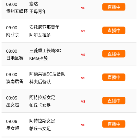
宏达
09:00
直播中
vs
贵州五峰杯
王母青年
安托尼亚那青年
09:00
直播中
vs
阿业余
阿尔瓦拉多
三菱重工长崎SC
09:00
直播中
vs
日地区赛
KMG控股
阿德莱德SC后备队
09:00
直播中
vs
澳南后备
科夫后备队
阿特拉斯女足
09:05
直播中
vs
墨女超
帕丘卡女足
阿特拉斯女足
09:06
直播中
vs
墨女超
帕丘卡女足