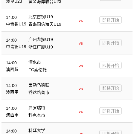
澳昆U23
黄金海岸联合U23
北京首钢U19
14:00
即将开始
vs
中青锦U19
青岛国信海天U19
广州龙狮U19
14:00
即将开始
vs
中青锦U19
浙江广厦U19
湾水市
14:00
即将开始
vs
澳西超
FC索伦托
因勒乌德联
14:00
即将开始
vs
澳西甲
乔达路普市
弗罗瑞特
14:00
即将开始
vs
澳西甲
科克本市
科廷大学
14:00
即将开始
vs