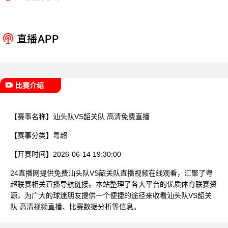
已结束
比赛介绍
【赛事名称】
汕头队VS韶关队 高清免费直播
【赛事分类】
粤超
【开赛时间】
2026-06-14 19:30:00
24直播网提供免费汕头队VS韶关队直播视频在线观看，汇聚了粤
超联赛相关直播导航链接。本站整理了各大平台的优质体育联赛资
源，为广大的球迷朋友提供一个便捷的途径来收看汕头队VS韶关
队 高清视频直播、比赛数据分析等信息。